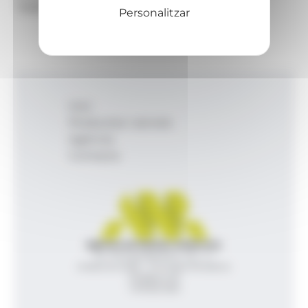
Telèfon: +376 821 600
Personalitzar
Inici
Productes i serveis
Agència
Contacte
Agència de Notícies Andorrana
Av. Príncep Benlloch, 43, -1, 1
Andorra la Vella - Principat d’Andorra
info@ana.ad
+376 821 600