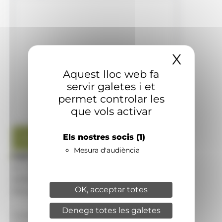
X
Amaga
Aquest lloc web fa
servir galetes i et
permet controlar les
que vols activar
Els nostres socis
(1)
Mesura d'audiència
|
Agència de Notícies Andorrana – ANA:
Av. Príncep Benlloch, 43, -1, 1
AD500 – Andorra la Vella
OK, acceptar totes
Principat d'Andorra
Denega totes les galetes
Correu-e:
info[arroba]ana.ad