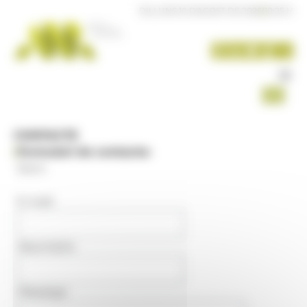
Panell de gestió de galetes
DILLUNS 10 D'AGOST DE 2026
|
10:25 H
CONTACTE
|
Formulari de contacte:
Nom
:
E-mail
:
Assumpte
:
Missatge
: