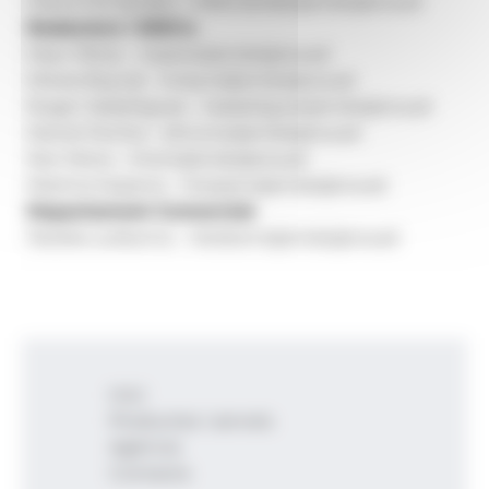
Marta Fernàndez - mfernandez[arroba]ana.ad
Redactors i ENG's:
Marc Pérez - mperez[arroba]ana.ad
Mireia Reynal - mreynal[arroba]ana.ad
Roger Saladrigues - rsaladrigues[arroba]ana.ad
Daniel Muñoz - dmunoz[arroba]ana.ad
Iker Mons - imons[arroba]ana.ad
Martina Sopena - msopena[arroba]ana.ad
Departament Comercial:
Natàlia Ledesma - nledesma[arroba]ana.ad
Inici
Productes i serveis
Agència
Contacte