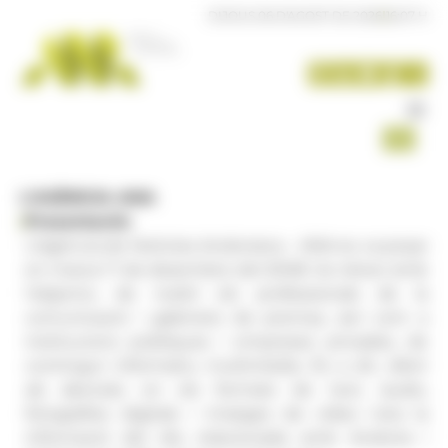
Panell de gestió de galetes
DIJOUS 06 D'AGOST DE 2026
|
16:07 H
L'AGÈNCIA ANA
|
Presentació:
L'Agència de Notícies Andorrana – ANA es va posar
en marxa l'1 de desembre del 2008. Va néixer amb
l'objectiu de nodrir els professionals de la
comunicació i gabinets de premsa, així com a
institucions públiques i empreses privades, de
contingut informatiu multimèdia. És a dir, oferir
als abonats en els formats de text, àudio,
fotografies digitals i imatges de vídeo tota la
informació del dia relacionada amb Andorra i