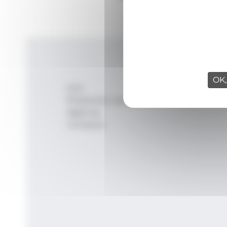
OK,
Inici
Productes i serveis
Agència
Contacte