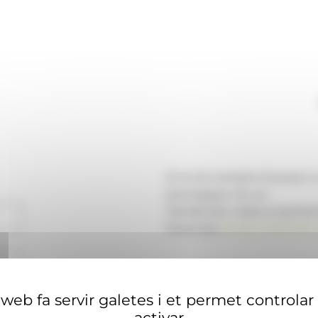
Si no té compte d'usuari 
aconseguir-ne un.
També pot visitar el portal
financera
ANAECONOMIA.
web fa servir galetes i et permet controlar
activar