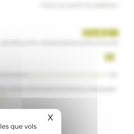
DIJOUS 06 D'AGOST DE 2026
|
15:28 H
INICI
PRODUCTES I SERVEIS
AGÈNCIA
CONTACTE
USUARI
a www.ana.ad,
posi's en contacte amb nosaltres
per
 de notícies d'informació econòmica, empresarial i
AD
X
Amaga el banner 
 les que vols