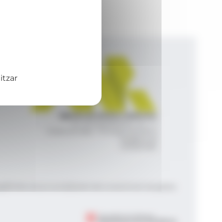
itzar
Agència de Notícies Andorrana
Av. Príncep Benlloch, 43, -1, 1
Andorra la Vella - Principat d’Andorra
info@ana.ad
+376 821 600
|
|
gal
Política de privacitat
Gestió del consentiment de galetes