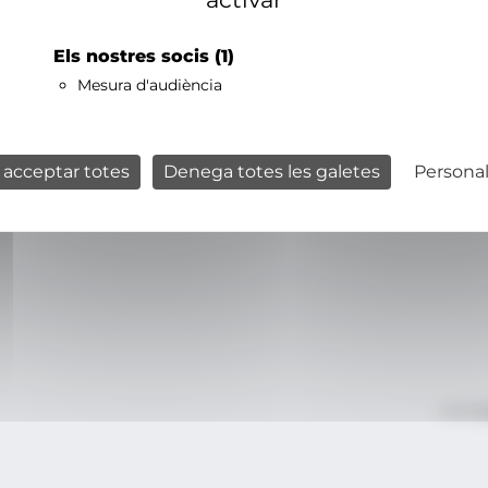
Els nostres socis
(1)
Mesura d'audiència
 acceptar totes
Denega totes les galetes
Personal
Avís le