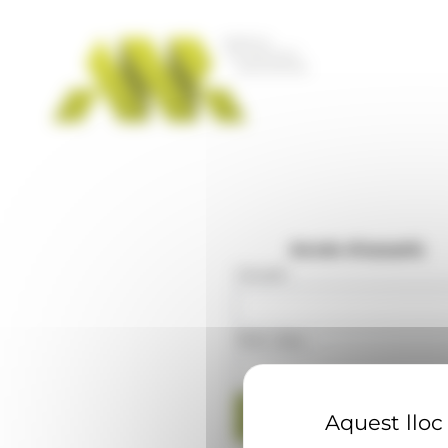
Panell de gestió de galetes
Accés d'usuaris
Usuari
:
Mot clau
:
Aquest lloc 