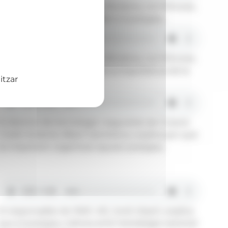
El rector de la Universitat d'Andorra, Juli Minoves,
explica la importància d'oferir el postgrau.
El rector de la Universitat d'Andorra, Juli Minoves,
explica un exemple real de la importància de la
itzar
ciberseguretat.
El director de tecnologia i seguretat de Creand
Crèdit Andorrà, Albert Santisteve, explica per què
és important organitzar aquest postgrau.
El responsable de l'ANC-AD, Jordi Ubach, explica
que el postgrau s'alinea amb l'estratègia nacional