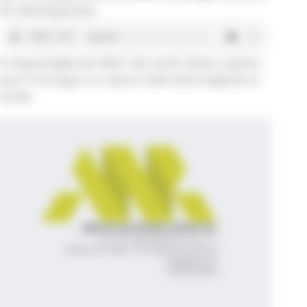
de ciberseguretat.
El responsable de l'ANC-AD, Jordi Ubach, explica
que hi ha hagut un repunt dels atacs digitals en
el país.
Agència de Notícies Andorrana
Av. Príncep Benlloch, 43, -1, 1
Andorra la Vella - Principat d’Andorra
info@ana.ad
+376 821 600