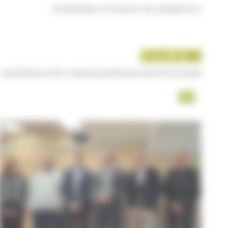
DIVENDRES 07 D'AGOST DE 2026
|
23:20 H
INICI
PRODUCTES I SERVEIS
AGÈNCIA
CONTACTE
USUARI