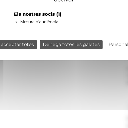
Els nostres socis
(1)
Mesura d'audiència
 acceptar totes
Denega totes les galetes
Personal