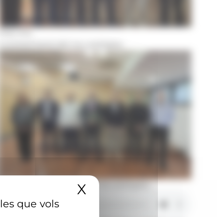
Foto: R.S.
La presentació del nou postgrau.
Durant la presentació del nou postgrau.
X
Amaga el banner 
 les que vols