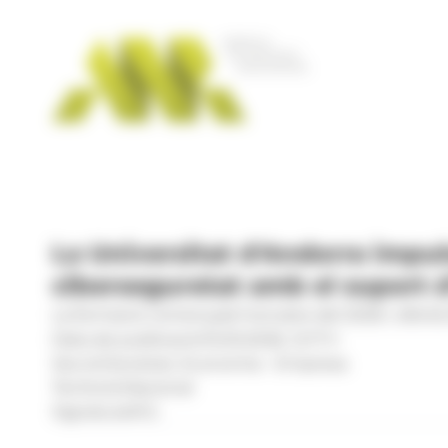
Panell de gestió de galetes
La Universitat d'Andorra impul
ciberseguretat amb el suport d
La formació començarà l'octubre del 2026 i oferirà 3
Data de publicació:
15.05.2026, 12.17 h
Secció:
Societat, Economia - Empresa
Territoris:
Nacional
Signatura:
R.S.