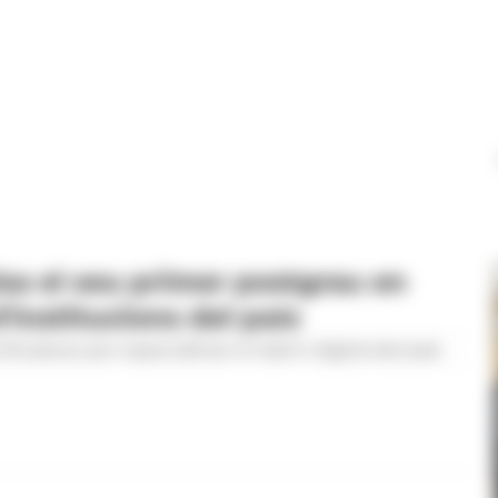
sa el seu primer postgrau en
'institucions del país
5 places per especialitzar el talent digital del país