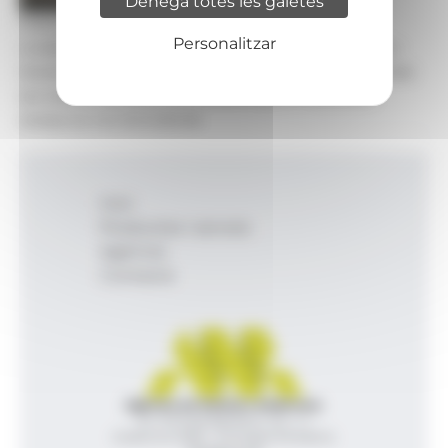
Denega totes les galetes
Foto: Govern d'Andorra
Personalitzar
La reunió entre el director del departament d'Ensenyament Superior, Recerca i
Innovació Tecnològica, Xavier Campuzano, i els representants de les universitats
que va tenir lloc l'any passat i on es va debatre publicar un codi de bones
pràctiques per a les microcredencials.
Inici
Productes i serveis
Agència
Contacte
Agència de Notícies Andorrana
Av. Príncep Benlloch, 43, -1, 1
Andorra la Vella - Principat d’Andorra