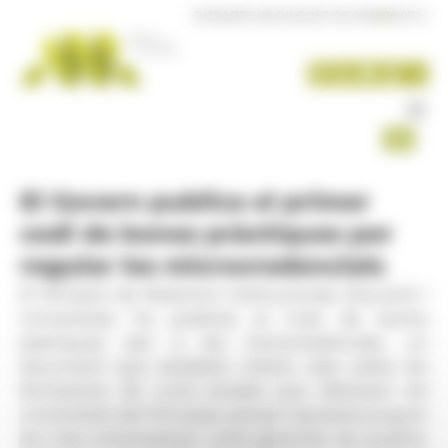
Panell de gestió de galetes
DISSABTE 08 D'AGOST DE 2026
|
16:07 H
El Govern publica el primer
codi de bones pràctiques per
regular les microcredencials
El Ministeri de Relacions Institucionals, Educació i
Universitats ha publicat el Codi de bones
pràctiques per a les microcredencials, un
document que estableix criteris clars sobre les
formacions de curta durada que ofereixen les
universitats del Principat, perquè aquestes puguin
ser més entenedores i amb garanties de qualitat,