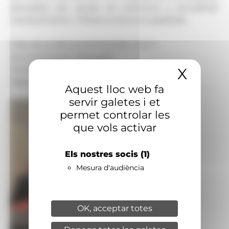
pensades per ajudar les persones a actualitzar
coneixements i millorar la seva ocupabilitat.
Data de publicació:
15.05.2026, 11.24 h
Secció:
Societat, Educació
Territoris:
Nacional
X
Amaga
Signatura:
Redacció
Aquest lloc web fa
servir galetes i et
permet controlar les
que vols activar
Els nostres socis
(1)
Mesura d'audiència
OK, acceptar totes