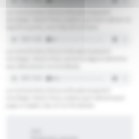
La nutricionista clínica enfocada al pacient
oncològic, Noemi Ruiz, explica que tenir càncer no
significa portar una mala alimentació.
La nutricionista clínica enfocada al pacient
oncològic, Noemi Ruiz, esmenta alguns aliments
que afavoreixen la microbiota.
La nutricionista clínica enfocada al pacient
oncològic, Noemi Ruiz, explica que l'alimentació
juga un paper clau en la microbiota.
Inici
Productes i serveis