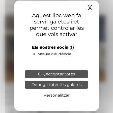
X
Amaga
oncològic, Noemi Ruiz, a les II Jornades de
microbioma i immunoteràpia del càncer.
Aquest lloc web fa
servir galetes i et
permet controlar les
que vols activar
Els nostres socis
(1)
Mesura d'audiència
OK, acceptar totes
Denega totes les galetes
Foto: Maria Tardiu
La nutricionista clínica enfocada al pacient
Personalitzar
oncològic, Noemi Ruiz, a les II Jornades de
microbioma i immunoteràpia del càncer.