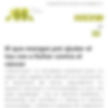
Panell de gestió de galetes
DISSABTE 08 D'AGOST DE 2026
|
16:27 H
El que menges pot ajudar el
teu cos a lluitar contra el
càncer
L'alimentació i la microbiota intestinal tenen un
paper cada vegada més rellevant en la prevenció i
el tractament del càncer, especialment en
pacients sotmesos a immunoteràpia, ja que una
dieta equilibrada i rica en aliments prebiòtics i
fermentats pot contribuir a reforçar el sistema
immunològic i millorar la resposta de l'organisme