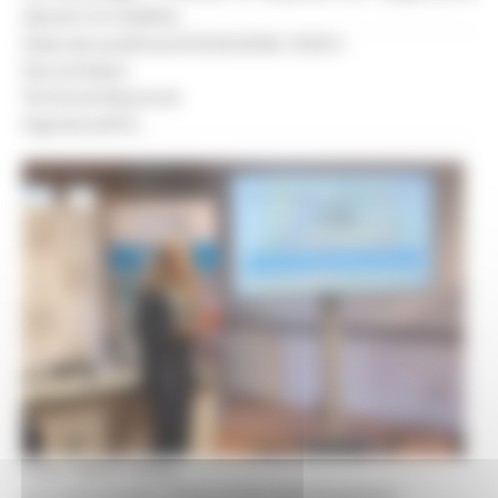
davant la malaltia.
Data de publicació:
15.05.2026, 13.53 h
Secció:
Salut
Territoris:
Nacional
Signatura:
R.S.
Foto: Maria Tardiu
La nutricionista clínica enfocada al pacient