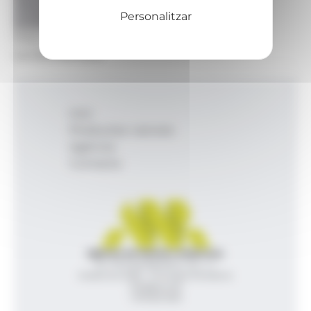
Personalitzar
Foto: Comú Ordino
La rotonda raval.
Inici
Productes i serveis
Agència
Contacte
Agència de Notícies Andorrana
Av. Príncep Benlloch, 43, -1, 1
Andorra la Vella - Principat d’Andorra
info@ana.ad
+376 821 600