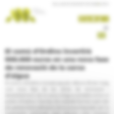
Panell de gestió de galetes
DILLUNS 10 D'AGOST DE 2026
|
14:19 H
El comú d'Ordino invertirà
900.000 euros en una nova fase
de renovació de la xarxa
d'aigua
El comú d'Ordino iniciarà aquest dilluns 18 de maig
una nova fase de les obres de renovació i
desdoblament de la xarxa d'aigua potable entre el
poble d'Ordino i Sornàs. Els treballs formen part del
pla global d'actualització de la xarxa impulsat per la
corporació comunal, que preveu una inversió