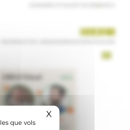
DIVENDRES 07 D'AGOST DE 2026
|
00:00 H
INICI
PRODUCTES I SERVEIS
AGÈNCIA
CONTACTE
USUARI
X
Amaga el banner 
 les que vols