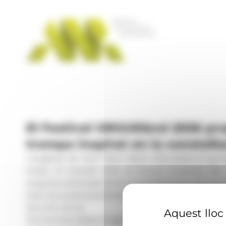
Panell de gestió de galetes
El Festival ORGUE&nd 2026 pro
trompa inspirat en la constel·la
L'església de Sant Pere Màrtir d’Escaldes-Engorda
hores, el concert Orió, la tercera proposta d
enguany porta per lema 'Constel·lacions, veus en d
Data de publicació:
02.06.2026, 16.41 h
Secció:
Cultura
Aquest lloc 
Territoris:
Escaldes-Engordany