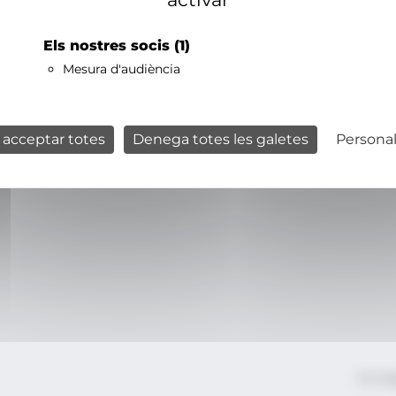
Els nostres socis
(1)
Mesura d'audiència
 acceptar totes
Denega totes les galetes
Personal
Avís le