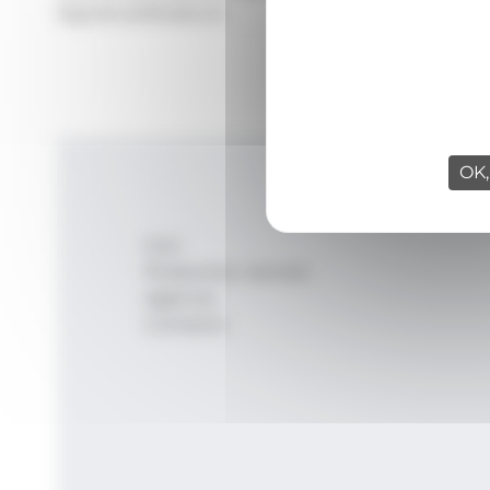
Signatura:
Redacció
OK,
Inici
Productes i serveis
Agència
Contacte