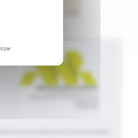
Foto: Festival ORGUE&nd
El cartell del concert Orió.
itzar
Agència de Notícies Andorrana
Av. Príncep Benlloch, 43, -1, 1
Andorra la Vella - Principat d’Andorra
info@ana.ad
+376 821 600
|
|
gal
Política de privacitat
Gestió del consentiment de galetes