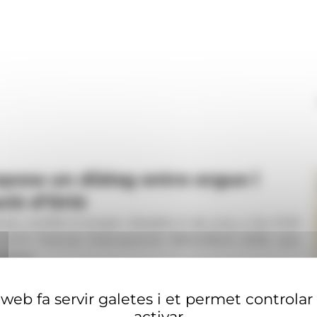
posa un diàleg entre orgue i
ció d’Orió
ny acollirà el proper dissabte 6 de juny, a les 21.30
el XXVII Festival Internacional ORGUE&nd 2026, que
iàleg'.
web fa servir galetes i et permet controlar
activar