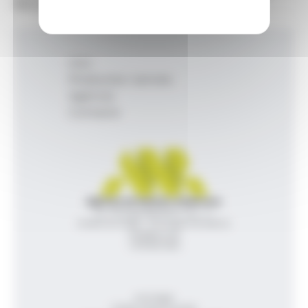
RECcrea.
Inici
Productes i serveis
Agència
Contacte
Agència de Notícies Andorrana
Av. Príncep Benlloch, 43, -1, 1
Andorra la Vella - Principat d’Andorra
info@ana.ad
+376 821 600
Avís legal