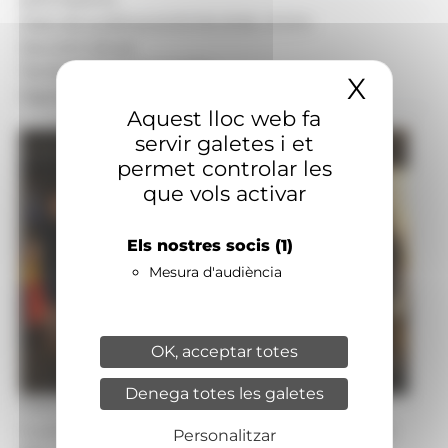
Data de publicació:
02.06.2026, 21.13 h
Secció:
Cultura
Territoris:
Andorra la Vella
X
Amaga
Signatura:
Redacció
Aquest lloc web fa
servir galetes i et
permet controlar les
que vols activar
Els nostres socis
(1)
Mesura d'audiència
OK, acceptar totes
Denega totes les galetes
Foto: SFGA/JAViladot
Guanyadors del 12è Concurs de curtmetratges
Personalitzar