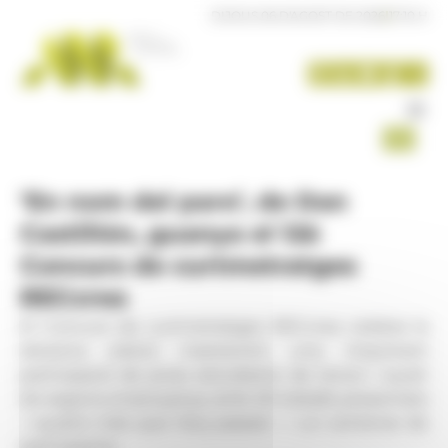
Panell de gestió de galetes
DIJOUS 06 D'AGOST DE 2026
|
17:10 H
‘En nom del pare’, de Dan
Castillón, guanya el 12è
Concurs de curtmetratges
RECcrea
El Concurs de curtmetratges RECcrea celebra la
dotzena edició mantenint una important
participació de joves estudiants de tercer i quart
de segona ensenyança, amb 25 treballs presentats
―quatre més que l’any passat― i un centenar de
participants.