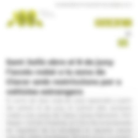
Panell de gestió de galetes
DIVENDRES 07 D'AGOST DE 2026
|
14:42 H
Sant Julià obre el 8 de juny
l’accés rodat a la zona de
Claror amb restriccions per a
vehicles estrangers
El comú de Sant Julià de Lòria reprendrà a partir
del pròxim 8 de juny el control dels accessos
rodats a les zones de Claror, Camp Ramonet, Port
Negre i Coll de Finestres, en l’inici de la temporada
de regulació de la circulació en aquests espais
naturals d’alta muntanya. Tal com ja es va establir