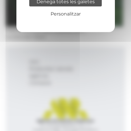
Denega totes les galetes
Personalitzar
Foto: Comú de Sant Julià de Lòria
La zona de Claror.
Inici
Productes i serveis
Agència
Contacte
Agència de Notícies Andorrana
Av. Príncep Benlloch, 43, -1, 1
Andorra la Vella - Principat d’Andorra