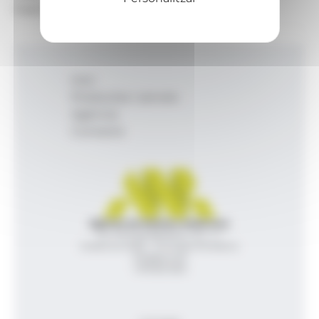
El papa Lleó XIV.
Inici
Productes i serveis
Agència
Contacte
Agència de Notícies Andorrana
Av. Príncep Benlloch, 43, -1, 1
Andorra la Vella - Principat d’Andorra
info@ana.ad
+376 821 600