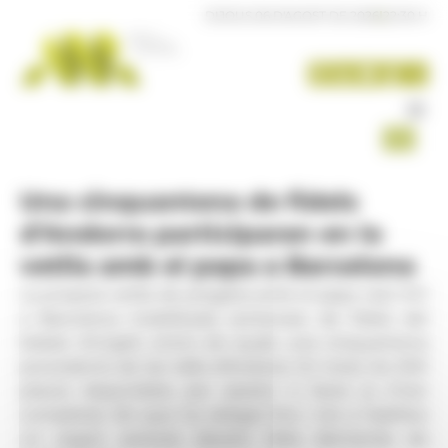
Panell de gestió de galetes
DIJOUS 06 D'AGOST DE 2026
|
22:30 H
Una cinquantena de fidels
d’Andorra participaran en la
vetlla amb el papa a Barcelona
La propera vetlla de pregària amb el papa Lleó XIV
a Barcelona mobilitzarà centenars de fidels del
bisbat d’Urgell, entre els quals una cinquantena
procedents de les Valls d’Andorra. En total, les 300
places disponibles per assistir a l’acte ja s’han
completat, fet que ha obligat fins i tot a habilitar
un segon autocar davant l’alta demanda de