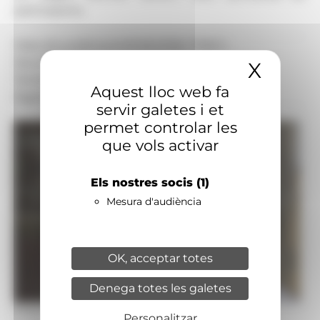
participants.
Data de publicació:
03.06.2026, 17.06 h
Secció:
Religió
X
Amaga
Territoris:
Nacional
Aquest lloc web fa
Signatura:
Redacció
servir galetes i et
permet controlar les
que vols activar
Els nostres socis
(1)
Mesura d'audiència
OK, acceptar totes
Denega totes les galetes
Foto: Vatican Media
Personalitzar