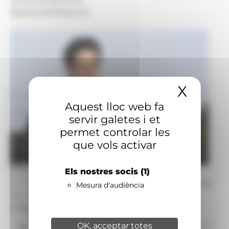
Signatura:
Redacció
X
Amaga
Aquest lloc web fa
servir galetes i et
permet controlar les
que vols activar
Foto: SFGA
Els nostres socis
(1)
El ministre portaveu, Guillem Casal, durant la roda
Mesura d'audiència
de premsa posterior al consell de ministres
d'aquest dimecres.
OK, acceptar totes