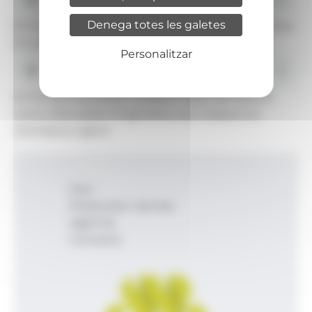
Denega totes les galetes
El ministre portaveu, Guillem Casal, carrega contra
el comú d'Escaldes-Engordany.
Personalitzar
El ministre portaveu, Guillem Casal, demana al
comú d'Escaldes-Engordany que respecti la
normativa vigent.
Inici
Productes i serveis
Agència
Contacte