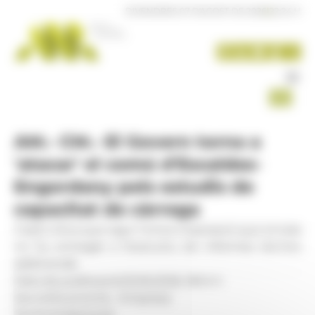
Panell de gestió de galetes
DIVENDRES 07 D'AGOST DE 2026
|
22:24 H
AM.- CM.- El Govern torna a
'atacar' el comú d'Escaldes-
Engordany pels estudis de
capacitat de càrrega
Casal critica que sigui l'única corporació que encara
no ha entregat a l'executiu els informes tècnics
addicionals
Data de publicació:
03.06.2026, 18.14 h
Secció:
Economia - Empresa
Territoris:
Nacional