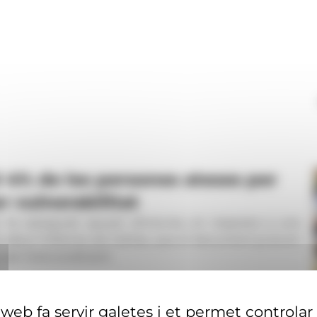
 4% de les persones ateses per
r vulnerabilitat
l, ha assegurat aquest dimecres, en resposta a una
a rebut l'informe de Càritas, que el document ja és en
ls l'està analitzant.
web fa servir galetes i et permet controlar