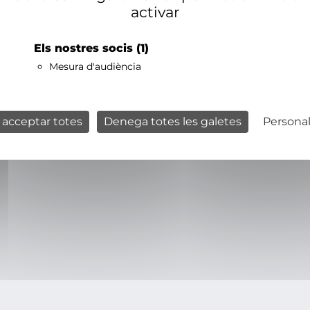
activar
Els nostres socis
(1)
Mesura d'audiència
 acceptar totes
Denega totes les galetes
Personal