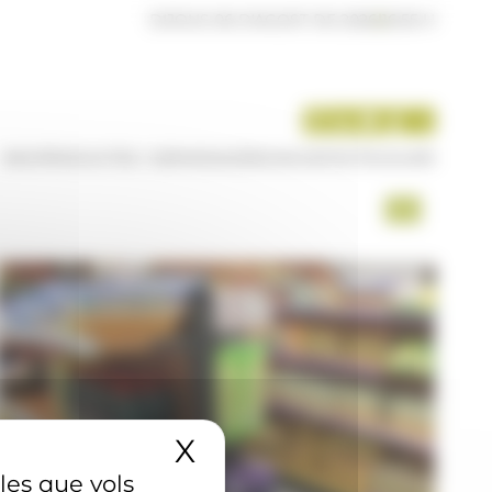
DIJOUS 06 D'AGOST DE 2026
|
16:55 H
INICI
PRODUCTES I SERVEIS
AGÈNCIA
CONTACTE
USUARI
X
Amaga el banner 
 les que vols