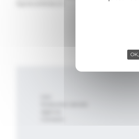
Signatura:
Redacció
OK,
Inici
Productes i serveis
Agència
Contacte