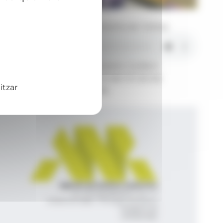
Foto: ARXIU ANA
Una imatge del Banc d'aliments de Càritas.
El ministre portaveu del Govern, Guillem
Casal, destaca una reducció del 4% de les
itzar
persones ateses per Càritas.
Agència de Notícies Andorrana
Av. Príncep Benlloch, 43, -1, 1
Andorra la Vella - Principat d’Andorra
info@ana.ad
+376 821 600