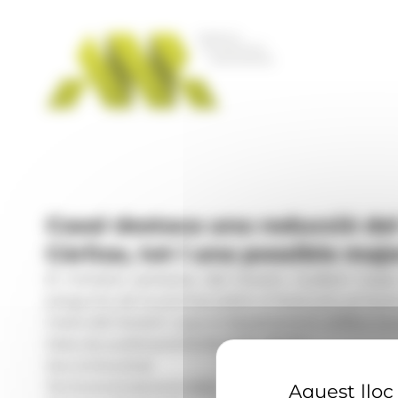
Panell de gestió de galetes
Casal destaca una reducció del
Càritas, tot i una possible majo
El ministre portaveu del Govern, Guillem Casa
pregunta de la premsa sobre si l'executiu ja havi
mans del Govern i que el departament d'Afers Socia
Data de publicació:
03.06.2026, 18.23 h
Secció:
Societat
Territoris:
Andorra la Vella
Aquest lloc 