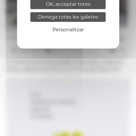
OK, acceptar totes
Denega totes les galetes
Personalitzar
Foto: Comú d'Escaldes-Engordany
Una imatge de la seu del Tribunal Constitucional.
El cònsol menor d'Escaldes-Engordany, Joaquim
Dolsa, valora la sentència en el cas de casa Xirro.
Inici
Productes i serveis
Agència
Contacte