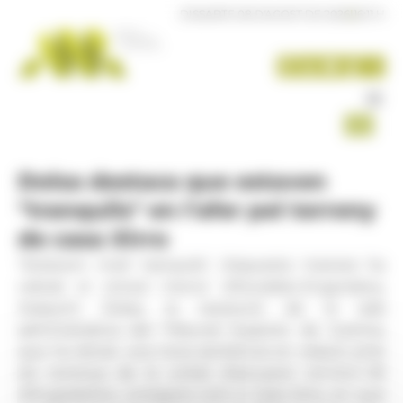
Panell de gestió de galetes
DISSABTE 08 D'AGOST DE 2026
|
16:11 H
Dolsa destaca que estaven
"tranquils" en l'afer pel terreny
de casa Xirro
"Estàvem molt tranquils", d'aquesta manera ha
valorat el cònsol menor d'Escaldes-Engordany,
Joaquim Dolsa, la resolució de la sala
administrativa del Tribunal Superior de Justícia,
que ha dictat una nova sentència en relació amb
els terrenys de la unitat d’actuació UA-SUC-39
d’Engolasters, coneguts com a Casa Xirro, en què