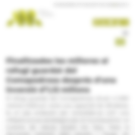
Panell de gestió de galetes
DIVENDRES 07 D'AGOST DE 2026
|
06:23 H
Finalitzades les millores al
refugi guardat del
Comapedrosa després d'una
inversió d’1,12 milions
El refugi guardat del Comapedrosa, situat a 2.260
metres d’altitud i amb una capacitat de 48 places,
fa un pas endavant per consolidar-se com una
infraestructura estratègica per al muntanyisme i el
turisme de natura durant tot l’any. Vista la
demanda creixent dels usuaris i l’auge de