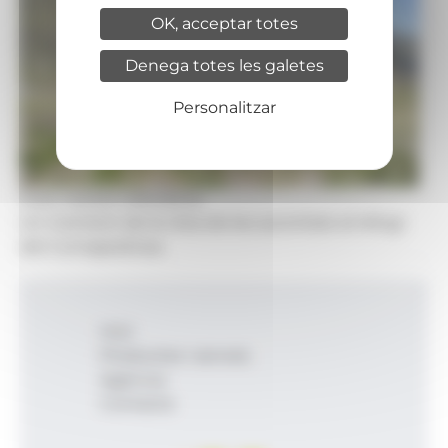
OK, acceptar totes
Denega totes les galetes
Personalitzar
Foto: Govern d'Andorra
Un moment de la vista de les autoritats al refugi
del Comapedrosa.
Inici
Productes i serveis
Agència
Contacte