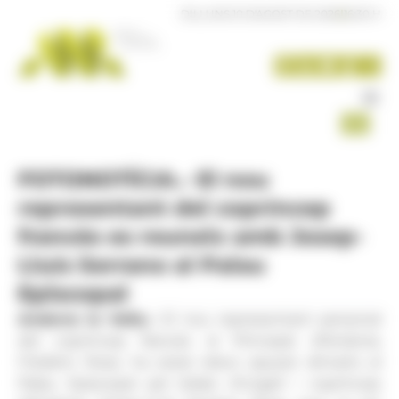
Panell de gestió de galetes
DILLUNS 10 D'AGOST DE 2026
|
16:30 H
FOTONOTÍCIA.- El nou
representant del copríncep
francès es reuneix amb Josep-
Lluís Serrano al Palau
Episcopal
Andorra la Vella.-
El nou representant personal
del copríncep francès al Principat d’Andorra,
Frédéric Rose, ha estat rebut aquest dimarts al
Palau Episcopal pel bisbe d’Urgell i copríncep