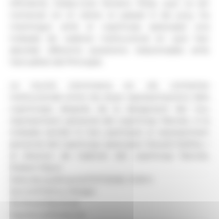
d’Andorra, Josep-Lluís Serrano. Rose, que va ser
nomenat en el càrrec el passat 6 de juny, ha
mantingut amb el copríncep episcopal una
trobada de caràcter institucional en què han
abordat diferents qüestions relacionades amb
l’actualitat del Principat.
La reunió s’emmarca en els contactes
institucionals entre les dues representacions dels
coprínceps després de la designació del nou
representant personal del copríncep francès. A la
trobada també hi han participat el representant
personal del copríncep episcopal, Eduard Ibáñez, i
el director de Gabinet del copríncep francès,
Robert Mauri.
Data de publicació:
07.07.2026, 13.35 h
Secció:
Política, Religió
Territoris:
Nacional
Signatura:
Redacció