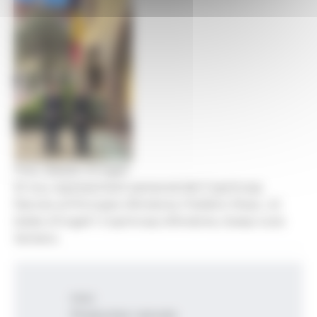
Foto: Bisbat d'Urgell
El nou representant personal del Copríncep
francès al Principat d’Andorra, Frédéric Rose, i el
bisbe d’Urgell i Copríncep d’Andorra, Josep-Lluís
Serrano.
Inici
Productes i serveis