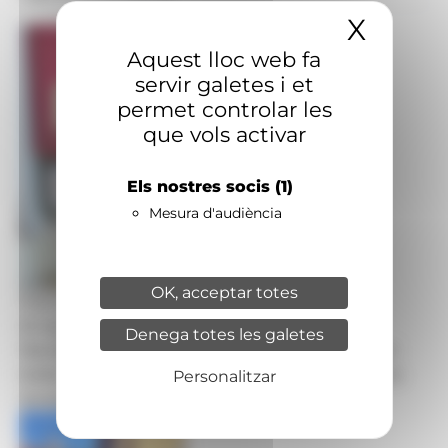
X
Amaga
Aquest lloc web fa
servir galetes i et
permet controlar les
que vols activar
Els nostres socis
(1)
Mesura d'audiència
OK, acceptar totes
Foto: Bisbat d'Urgell
El nou representant personal del Copríncep
Denega totes les galetes
francès al Principat d’Andorra, Frédéric Rose, i el
bisbe d’Urgell i Copríncep d’Andorra, Josep-Lluís
Personalitzar
Serrano.