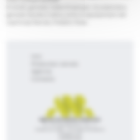
El síndic general, Carles Ensenyat, i la subsíndica
general, Sandra Codina, amb el representant del
copríncep francès, Frédéric Rose.
Inici
Productes i serveis
Agència
Contacte
Agència de Notícies Andorrana
Av. Príncep Benlloch, 43, -1, 1
Andorra la Vella - Principat d’Andorra
info@ana.ad
+376 821 600