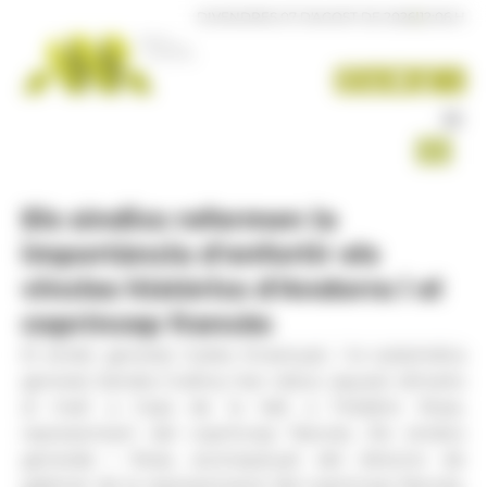
Panell de gestió de galetes
DIVENDRES 07 D'AGOST DE 2026
|
12:06 H
Els síndics refermen la
importància d'enfortir els
vincles històrics d'Andorra i el
copríncep francès
El síndic general, Carles Ensenyat, i la subsíndica
general, Sandra Codina, han rebut, aquest dimarts
al matí a Casa de la Vall, a Frédéric Rose,
representant del copríncep francès. Els síndics
generals i Rose, acompanyat del director de
gabinet de la representació del copríncep francès,