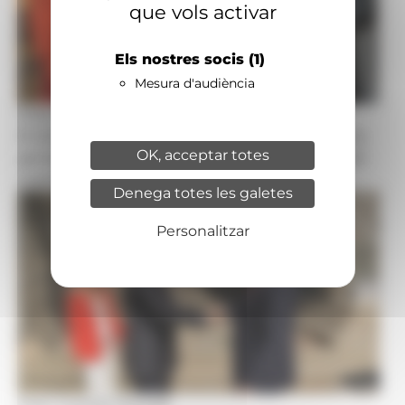
que vols activar
Els nostres socis
(1)
Mesura d'audiència
Foto: Consell General
El síndic general, Carles Ensenyat, i la subsíndica
OK, acceptar totes
general, Sandra Codina, amb el representant del
copríncep francès, Frédéric Rose.
Denega totes les galetes
Personalitzar
Foto: Consell General