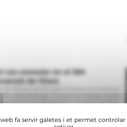
l cos consular en el 30è
onvenció de Viena
 de l’adhesió del Principat d’Andorra a la Convenció
eral, Carles Ensenyat, i la subsíndica general, Sandra
pció al cos consular acreditat al Principat d’Andorra.
web fa servir galetes i et permet controlar
activar