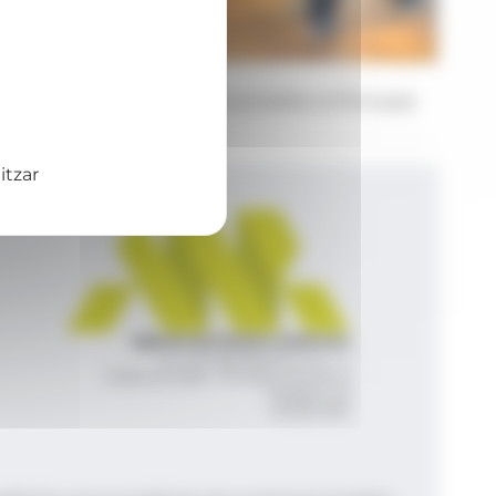
Foto: Consell General
La recepció al cos consular acreditat al Principat
d’Andorra.
itzar
Agència de Notícies Andorrana
Av. Príncep Benlloch, 43, -1, 1
Andorra la Vella - Principat d’Andorra
info@ana.ad
+376 821 600