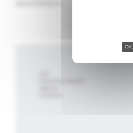
Signatura:
Redacció
OK,
Inici
Productes i serveis
Agència
Contacte