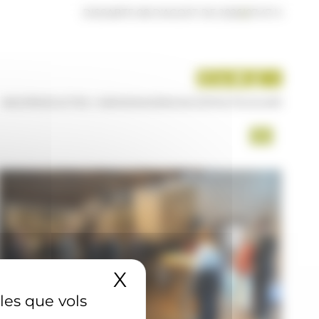
DISSABTE 08 D'AGOST DE 2026
|
07:47 H
INICI
PRODUCTES I SERVEIS
AGÈNCIA
CONTACTE
USUARI
X
Amaga el banner 
 les que vols