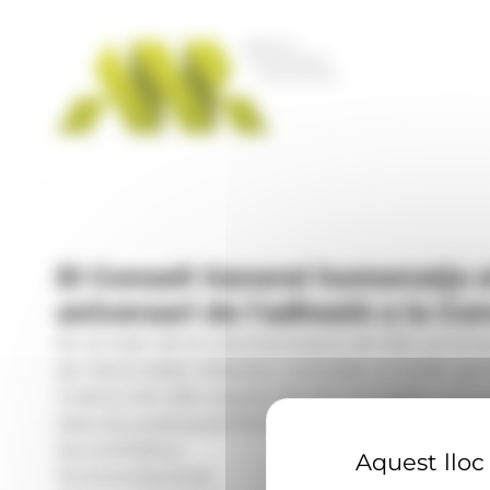
Panell de gestió de galetes
El Consell General homenatja e
aniversari de l'adhesió a la C
En el marc de la commemoració del 30è aniversari
de Viena sobre relacions consulars, el síndic gen
Codina, han ofert aquest dimarts al migdia una rece
Data de publicació:
07.07.2026, 18.07 h
Secció:
Política
Aquest lloc 
Territoris:
Nacional