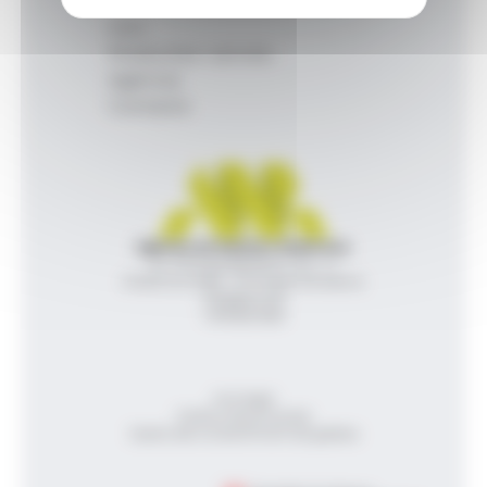
Inici
Productes i serveis
Agència
Contacte
Agència de Notícies Andorrana
Av. Príncep Benlloch, 43, -1, 1
Andorra la Vella - Principat d’Andorra
info@ana.ad
+376 821 600
Avís legal
Política de privacitat
Gestió del consentiment de galetes