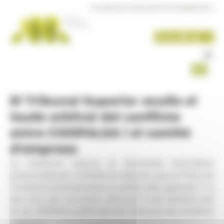
Panell de gestió de galetes
DIUMENGE 09 D'AGOST DE 2026
|
06:09 H
El Tribunal Superior anul·la el
laude arbitral del conflicte
entre COOPALSA i el comitè
d'empresa
La resolució estima la demanda d'anul·lació
presentada per COOPALSA després que el Tribunal
Constitucional declarés la nul·litat dels apartats 1 i 2,
així com, per connexió, del punt 5 de l'article 6 de
la Llei 33/2018, qualificada de mesures de conflicte
col·lectiu.