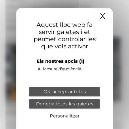
Data de publicació:
08.07.2026, 11.42 h
X
Amaga
Secció:
Societat, Economia - Empresa
Territoris:
Nacional
Aquest lloc web fa
Signatura:
Redacció
servir galetes i et
permet controlar les
que vols activar
Els nostres socis
(1)
Mesura d'audiència
OK, acceptar totes
Denega totes les galetes
Foto: Arxiu ANA
Un autobús de la línia L1.
Personalitzar