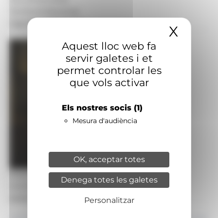
Territoris:
Nacional
Signatura:
Redacció
X
Amaga
Aquest lloc web fa
servir galetes i et
permet controlar les
que vols activar
Els nostres socis
(1)
Mesura d'audiència
OK, acceptar totes
Foto: FEDA Cultura
Denega totes les galetes
Una de les activitats astronòmiques de l’any
passat.
Personalitzar