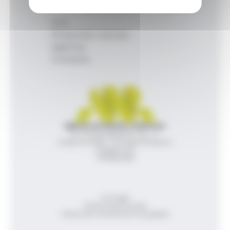
Inici
Productes i serveis
Agència
Contacte
Agència de Notícies Andorrana
Av. Príncep Benlloch, 43, -1, 1
Andorra la Vella - Principat d’Andorra
info@ana.ad
+376 821 600
Avís legal
Política de privacitat
Gestió del consentiment de galetes