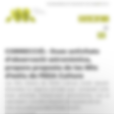
Panell de gestió de galetes
DIVENDRES 07 D'AGOST DE 2026
|
17:01 H
CORRECCIÓ.- Dues activitats
d'observació astronòmica,
propera proposta de les Nits
d’estiu de FEDA Cultura
Les Nits d’estiu de FEDA Cultura viuran aquest
divendres la segona jornada que comptarà amb
dues activitats d’observació astronòmica, una al
capvespre i una altra després de la posta de sol.
Data de publicació:
08.07.2026, 15.43 h
Secció:
Societat